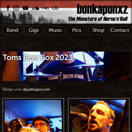
Band
Gigs
Music
Pics
Shop
Contact
Toms Beer Box 2023
Bilder von
@justlupocom